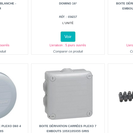
 BLANCHE -
DOMINO 16²
BOITE DÉR
M
EMBOU
6
RÉF. : 034217
L'UNITÉ
Voir
 ouvrés
Livraison : 5 jours ouvrés
Livr
duit
Comparer ce produit
C
 PLEXO D60 4
BOITE DÉRIVATION CARRÉES PLEXO 7
RIS
EMBOUTS 105X105X55 GRIS