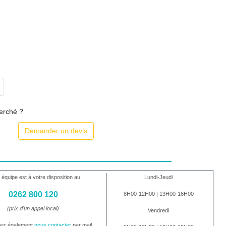
herché ?
Demander un devis
 équipe est à votre disposition au
Lundi-Jeudi
0262 800 120
8H00-12H00 | 13H00-16H00
(prix d'un appel local)
Vendredi
vez également
nous contacter
par mail