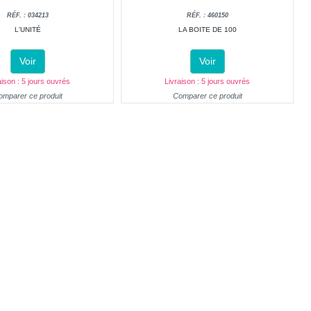
RÉF. : 034213
RÉF. : 460150
L'UNITÉ
LA BOITE DE 100
Voir
Voir
aison : 5 jours ouvrés
Livraison : 5 jours ouvrés
omparer ce produit
Comparer ce produit