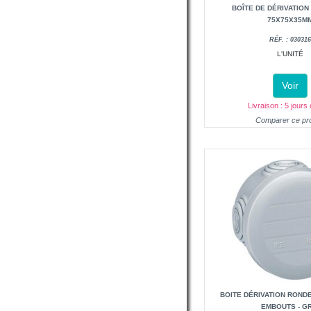
BOÎTE DE DÉRIVATION
75X75X35M
RÉF. : 03031
L'UNITÉ
Voir
Livraison : 5 jours
Comparer ce pro
BOITE DÉRIVATION RONDE
EMBOUTS - G