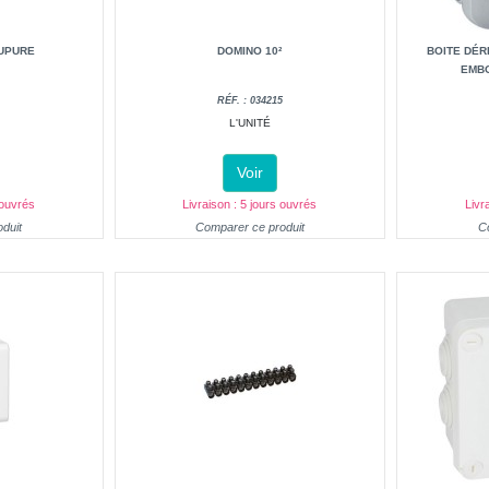
UPURE
DOMINO 10²
BOITE DÉR
EMBO
RÉF. : 034215
L'UNITÉ
Voir
 ouvrés
Livraison : 5 jours ouvrés
Livr
duit
Comparer ce produit
C