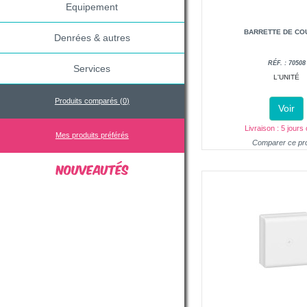
Equipement
BARRETTE DE CO
Denrées & autres
RÉF. : 70508
Services
L'UNITÉ
Produits comparés (
0
)
Voir
Livraison : 5 jours
Mes produits préférés
Comparer ce pro