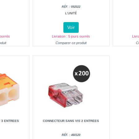
1
RÉF. : 092022
L'UNITÉ
Voir
 ouvrés
Livraison : 5 jours ouvrés
Livr
duit
Comparer ce produit
C
 3 ENTREES
CONNECTEUR SANS VIS 2 ENTREES
0
RÉF. : 460120