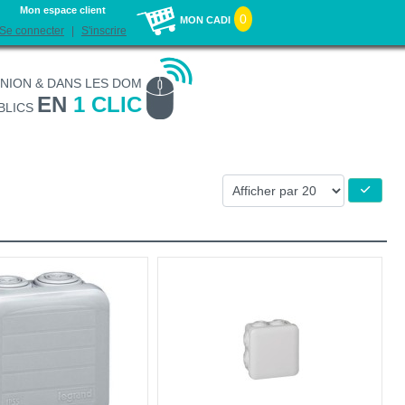
Mon espace client
0
MON CADI
Se connecter
S'inscrire
UNION & DANS LES DOM
EN
1 CLIC
BLICS