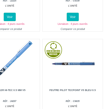
RÉF. : 22225
RÉF. : C6330
L'UNITÉ
L'UNITÉ
Voir
Voir
aison : 4 jours ouvrés
Livraison : 4 jours ouvrés
omparer ce produit
Comparer ce produit
ER HI-TEC 0.5 MM V5
FEUTRE PILOT TECPOINT V5 BLEU 0.5
RÉF. : 24207
RÉF. : C6635
L'UNITÉ
L'UNITÉ