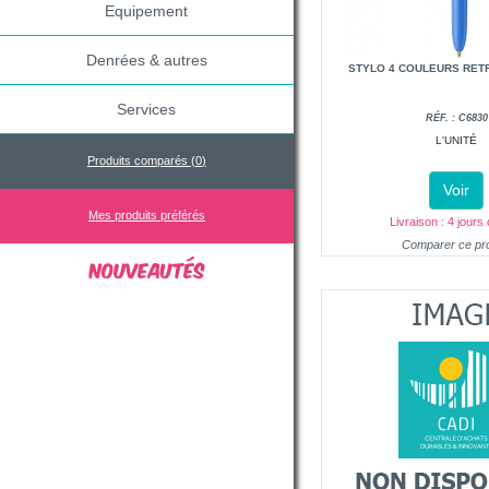
Equipement
Denrées & autres
STYLO 4 COULEURS RET
Services
RÉF. : C6830
L'UNITÉ
Produits comparés (
0
)
Voir
Mes produits préférés
Livraison : 4 jours
Comparer ce pro