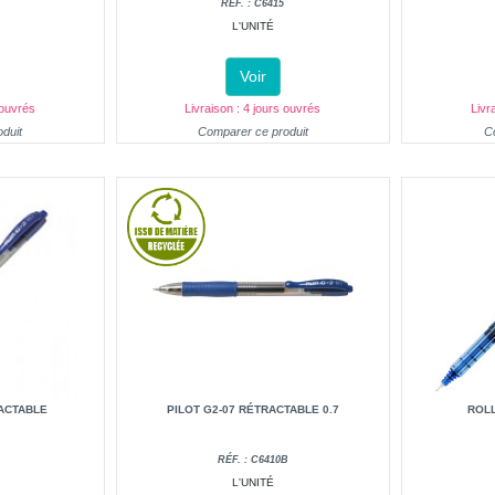
RÉF. : C6415
L'UNITÉ
Voir
 ouvrés
Livraison : 4 jours ouvrés
Livr
duit
Comparer ce produit
C
RACTABLE
PILOT G2-07 RÉTRACTABLE 0.7
ROLL
RÉF. : C6410B
L'UNITÉ