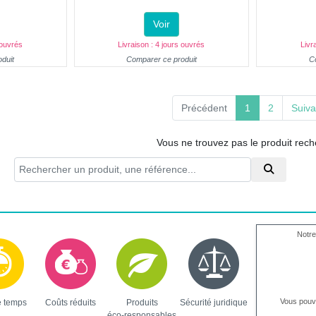
Voir
 ouvrés
Livraison : 4 jours ouvrés
Livr
duit
Comparer ce produit
C
(current)
Précédent
1
2
Suiva
Vous ne trouvez pas le produit rec
Notre
Vous pou
e temps
Coûts réduits
Produits
Sécurité juridique
éco-responsables