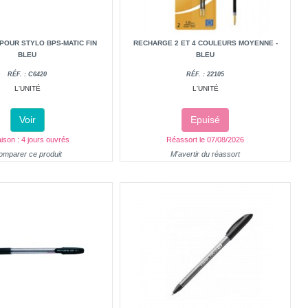
OUR STYLO BPS-MATIC FIN
RECHARGE 2 ET 4 COULEURS MOYENNE -
BLEU
BLEU
RÉF. : C6420
RÉF. : 22105
L'UNITÉ
L'UNITÉ
Voir
Epuisé
aison : 4 jours ouvrés
Réassort le 07/08/2026
omparer ce produit
M'avertir du réassort