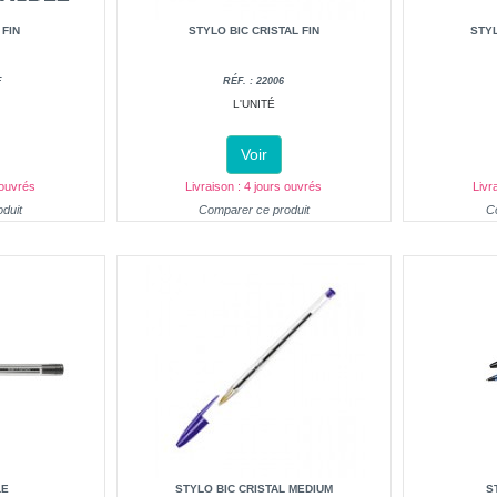
 FIN
STYLO BIC CRISTAL FIN
STYL
F
RÉF. : 22006
L'UNITÉ
Voir
 ouvrés
Livraison : 4 jours ouvrés
Livr
duit
Comparer ce produit
C
LE
STYLO BIC CRISTAL MEDIUM
S