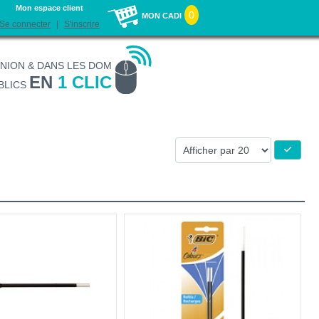
Mon espace client
0
MON CADI
Se connecter
S'inscrire
UNION & DANS LES DOM
EN
1 CLIC
BLICS