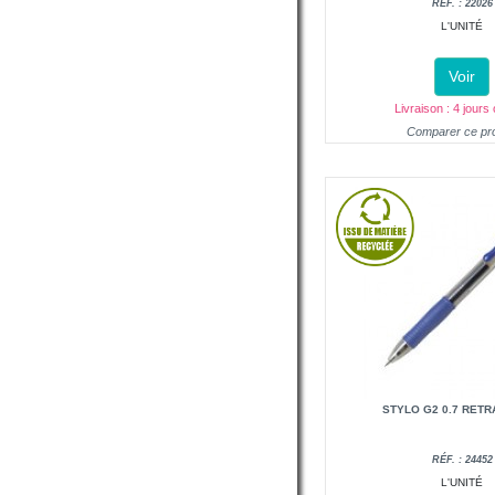
RÉF. : 22026
L'UNITÉ
Voir
Livraison : 4 jours
Comparer ce pro
STYLO G2 0.7 RET
RÉF. : 24452
L'UNITÉ