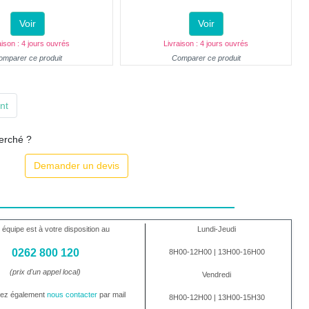
Voir
Voir
aison : 4 jours ouvrés
Livraison : 4 jours ouvrés
omparer ce produit
Comparer ce produit
nt
herché ?
Demander un devis
 équipe est à votre disposition au
Lundi-Jeudi
0262 800 120
8H00-12H00 | 13H00-16H00
(prix d'un appel local)
Vendredi
vez également
nous contacter
par mail
8H00-12H00 | 13H00-15H30