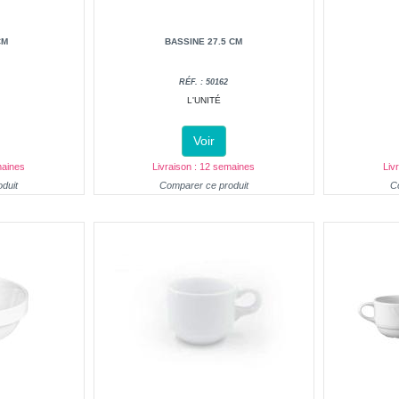
CM
BASSINE 27.5 CM
RÉF. : 50162
L'UNITÉ
Voir
maines
Livraison : 12 semaines
Liv
duit
Comparer ce produit
C