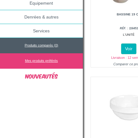
Equipement
BASSINE 19 
Denrées & autres
RÉF. : 116451
Services
L'UNITÉ
Produits comparés (
0
)
Voir
Livraison : 12 se
Mes produits préférés
Comparer ce pro