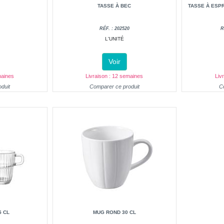
TASSE À BEC
TASSE À ESP
RÉF. : 202520
R
L'UNITÉ
Voir
maines
Livraison : 12 semaines
Liv
duit
Comparer ce produit
C
5 CL
MUG ROND 30 CL