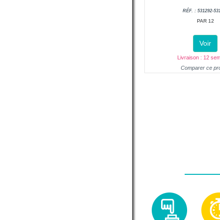
RÉF. : 531292-53
PAR 12
Voir
Livraison : 12 se
Comparer ce pro