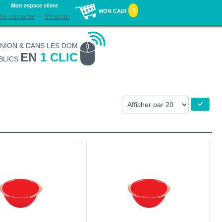
Mon espace client
0
MON CADI
Se connecter
S'inscrire
UNION & DANS LES DOM
EN
1 CLIC
BLICS