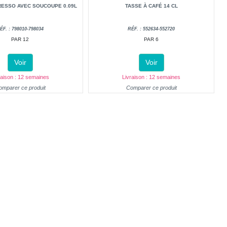
RESSO AVEC SOUCOUPE 0.09L
TASSE À CAFÉ 14 CL
ÉF. : 798010-798034
RÉF. : 552634-552720
PAR 12
PAR 6
Voir
Voir
raison : 12 semaines
Livraison : 12 semaines
omparer ce produit
Comparer ce produit