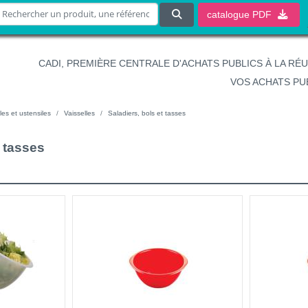
catalogue
PDF
CADI, PREMIÈRE CENTRALE D'ACHATS PUBLICS À LA RÉ
VOS ACHATS PU
les et ustensiles
Vaisselles
Saladiers, bols et tasses
t tasses