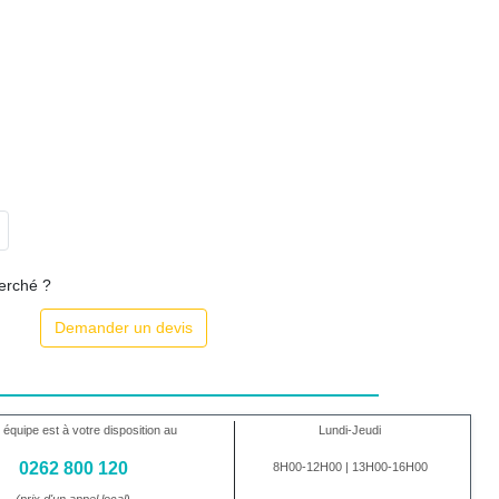
herché ?
Demander un devis
 équipe est à votre disposition au
Lundi-Jeudi
0262 800 120
8H00-12H00 | 13H00-16H00
(prix d'un appel local)