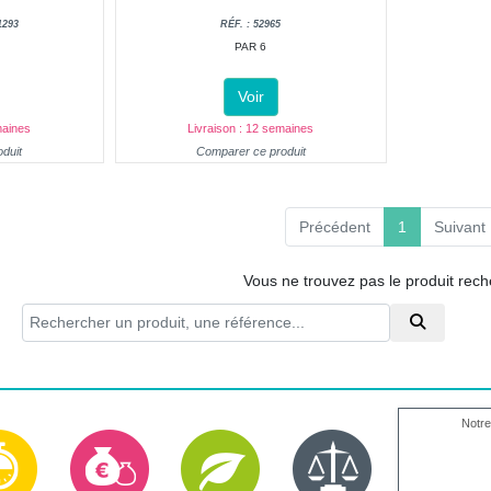
1293
RÉF. : 52965
PAR 6
Voir
maines
Livraison : 12 semaines
duit
Comparer ce produit
(current)
Précédent
1
Suivant
Vous ne trouvez pas le produit rec
Notre