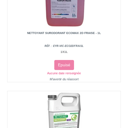
NETTOYANT SURODORANT ECOMAX 2D FRAISE - 1L
RÉF. : EYR-VIC-ECO2DFRAI1L
1X1L
Epuisé
Aucune date renseignée
M'avertir du réassort