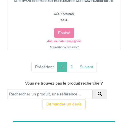
NETTOYANT DÉGRAISSANT MULTI-USAGES MULTIWAY FRAICHEUR - 1L
RÉF. : AR00129
6X1L
Epuisé
Aucune date renseignée
M'avertir du réassort
(current)
Précédent
1
2
Suivant
Vous ne trouvez pas le produit recherché ?
Demander un devis