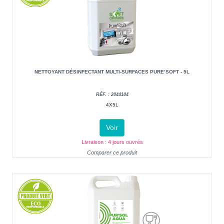
NETTOYANT DÉSINFECTANT MULTI-SURFACES PURE’SOFT - 5L
RÉF. : 2044104
4X5L
Voir
Livraison : 4 jours ouvrés
Comparer ce produit