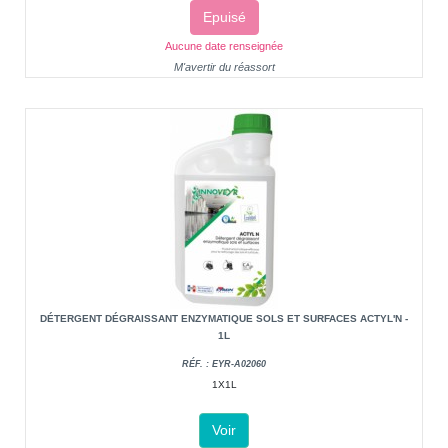
Epuisé
Aucune date renseignée
M'avertir du réassort
DÉTERGENT DÉGRAISSANT ENZYMATIQUE SOLS ET SURFACES ACTYL'N -
1L
RÉF. : EYR-A02060
1X1L
Voir