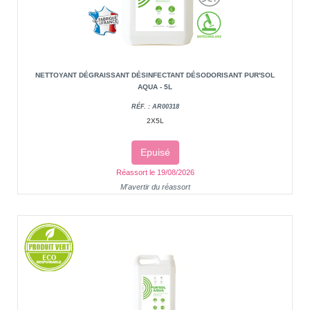
NETTOYANT DÉGRAISSANT DÉSINFECTANT DÉSODORISANT PUR'SOL
AQUA - 5L
RÉF. : AR00318
2X5L
Epuisé
Réassort le 19/08/2026
M'avertir du réassort