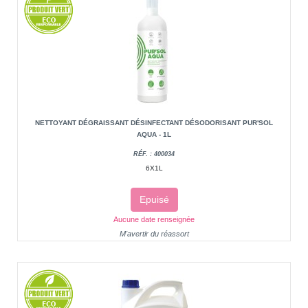
NETTOYANT DÉGRAISSANT DÉSINFECTANT DÉSODORISANT PUR'SOL
AQUA - 1L
RÉF. : 400034
6X1L
Epuisé
Aucune date renseignée
M'avertir du réassort