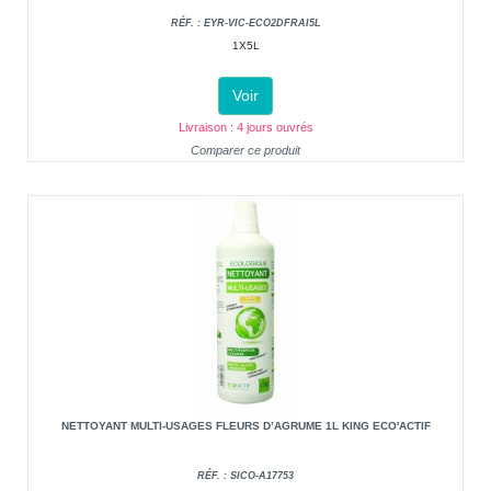
RÉF. : EYR-VIC-ECO2DFRAI5L
1X5L
Voir
Livraison : 4 jours ouvrés
Comparer ce produit
NETTOYANT MULTI-USAGES FLEURS D’AGRUME 1L KING ECO'ACTIF
RÉF. : SICO-A17753