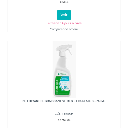
12X1L
Voir
Livraison : 4 jours ouvrés
Comparer ce produit
NETTOYANT DEGRAISSANT VITRES ET SURFACES - 750ML
RÉF. : 016039
6X750ML