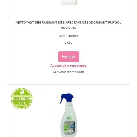
NETTOYANT DÉGRAISSANT DÉSINFECTANT DÉSODORISANT PUR'SOL
AQUA - 5L
RÉF. : 400035
2X5L
Epuisé
Aucune date renseignée
M'avertir du réassort