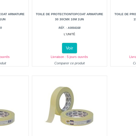
COAT ARMATURE
TOILE DE PROTECTIONTOPCOAT ARMATURE
TOILE DE PR
1UN
30 30CMX 10M 1UN
1
70
RÉF. : A0004168
L'UNITÉ
Voir
 ouvrés
Livraison : 5 jours ouvrés
Livr
duit
Comparer ce produit
C