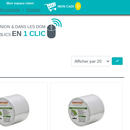
Mon espace client
0
MON CADI
Se connecter
S'inscrire
UNION & DANS LES DOM
EN
1 CLIC
BLICS