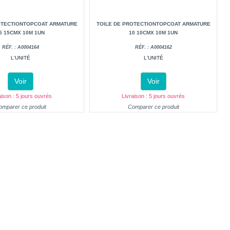
OTECTIONTOPCOAT ARMATURE
TOILE DE PROTECTIONTOPCOAT ARMATURE
5 15CMX 10M 1UN
10 10CMX 10M 1UN
RÉF. : A0004164
RÉF. : A0004162
L'UNITÉ
L'UNITÉ
Voir
Voir
aison : 5 jours ouvrés
Livraison : 5 jours ouvrés
omparer ce produit
Comparer ce produit