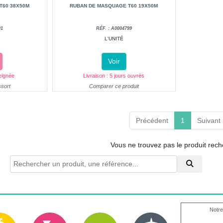
T60 38X50M
RUBAN DE MASQUAGE T60 19X50M
01
RÉF. : A0004799
L'UNITÉ
Voir
eignée
Livraison : 5 jours ouvrés
ssort
Comparer ce produit
(current)
Précédent
1
Suivant
Vous ne trouvez pas le produit rec
Notre