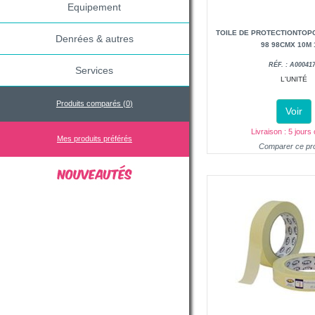
Equipement
TOILE DE PROTECTIONTOP
Denrées & autres
98 98CMX 10M 
RÉF. : A00041
Services
L'UNITÉ
Produits comparés (
0
)
Voir
Livraison : 5 jours
Mes produits préférés
Comparer ce pro