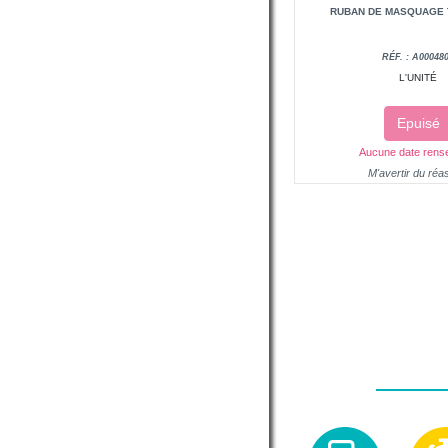
RUBAN DE MASQUAGE 
RÉF. : A00048
L'UNITÉ
Epuisé
Aucune date rens
M'avertir du réa