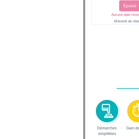
Epuisé
Aucune date rens
M'avertir du réa
Démarches
Gain d
simplifiées