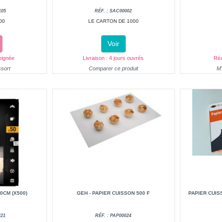
105
RÉF. : SAC00002
00
LE CARTON DE 1000
Voir
eignée
Livraison : 4 jours ouvrés
Réa
ssort
Comparer ce produit
M'
0CM (X500)
GEH - PAPIER CUISSON 500 F
PAPIER CUIS
221
RÉF. : PAP00024