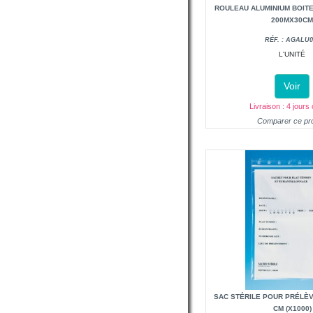
ROULEAU ALUMINIUM BOITE
200MX30C
RÉF. : AGALU0
L'UNITÉ
Voir
Livraison : 4 jours
Comparer ce pro
SAC STÉRILE POUR PRÉLÈV
CM (X1000)