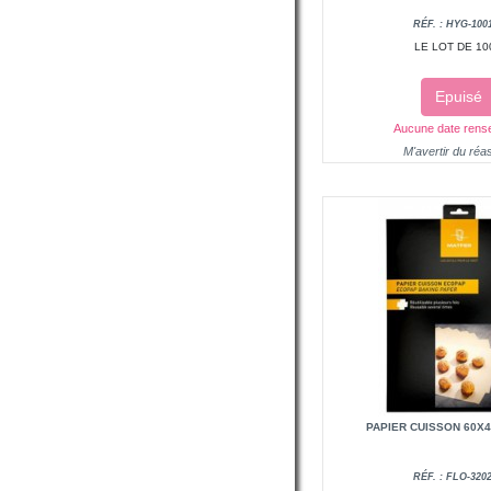
RÉF. : HYG-100
LE LOT DE 10
Epuisé
Aucune date rens
M'avertir du réa
PAPIER CUISSON 60X4
RÉF. : FLO-320