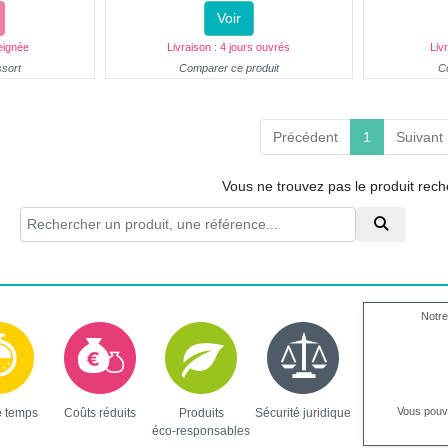
Voir
eignée
Livraison : 4 jours ouvrés
Liv
ssort
Comparer ce produit
C
(current)
Précédent
1
Suivant
Vous ne trouvez pas le produit rec
Notre
Vous pou
e temps
Coûts réduits
Produits
Sécurité juridique
éco-responsables