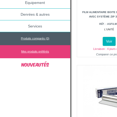
Equipement
FILM ALIMENTAIRE BOITE 
Denrées & autres
AVEC SYSTÈME ZIP 3
RÉF. : AGFILM
Services
L'UNITÉ
Produits comparés (
0
)
Voir
Livraison : 4 jours
Mes produits préférés
Comparer ce pro