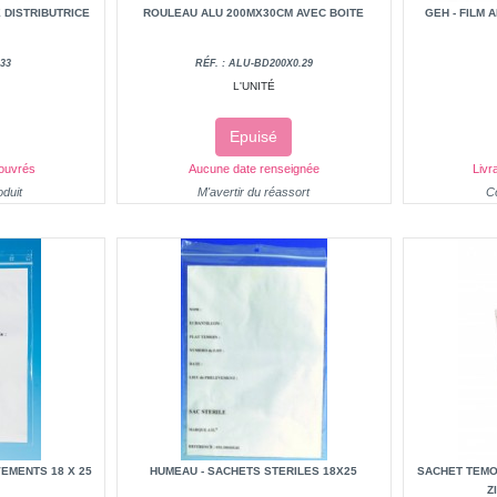
 DISTRIBUTRICE
ROULEAU ALU 200MX30CM AVEC BOITE
GEH - FILM 
M
33
RÉF. : ALU-BD200X0.29
L'UNITÉ
Epuisé
 ouvrés
Aucune date renseignée
Livr
duit
M'avertir du réassort
C
EMENTS 18 X 25
HUMEAU - SACHETS STERILES 18X25
SACHET TEMO
Z