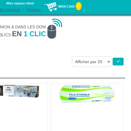
Mon espace client
0
MON CADI
Se connecter
S'inscrire
UNION & DANS LES DOM
EN
1 CLIC
BLICS