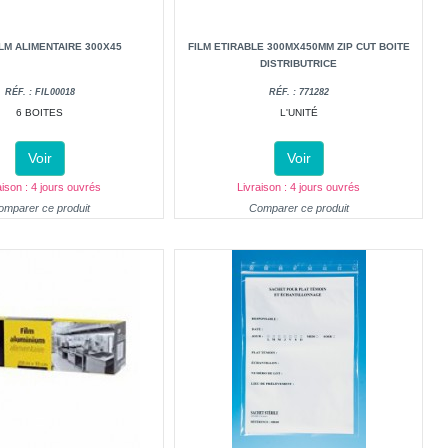
ILM ALIMENTAIRE 300X45
FILM ETIRABLE 300MX450MM ZIP CUT BOITE
DISTRIBUTRICE
RÉF. : FIL00018
RÉF. : 771282
6 BOITES
L'UNITÉ
Voir
Voir
aison : 4 jours ouvrés
Livraison : 4 jours ouvrés
omparer ce produit
Comparer ce produit