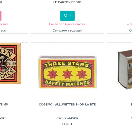
00
LE CARTON DE 500
Voir
eignée
Livraison : 4 jours ouvrés
Livr
ssort
Comparer ce produit
C
TE MM
COGEMO - ALLUMETTES 3* GM LA BTE
200
RÉF. : ALL00001
L'UNITÉ