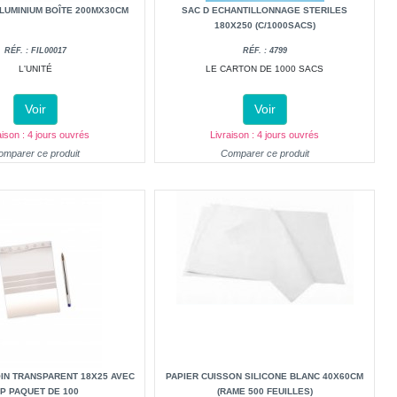
ALUMINIUM BOÎTE 200MX30CM
SAC D ECHANTILLONNAGE STERILES
180X250 (C/1000SACS)
RÉF. : FIL00017
RÉF. : 4799
L'UNITÉ
LE CARTON DE 1000 SACS
Voir
Voir
aison : 4 jours ouvrés
Livraison : 4 jours ouvrés
omparer ce produit
Comparer ce produit
IN TRANSPARENT 18X25 AVEC
PAPIER CUISSON SILICONE BLANC 40X60CM
IP PAQUET DE 100
(RAME 500 FEUILLES)