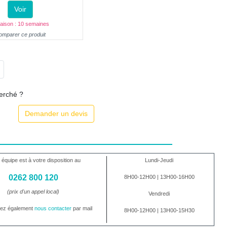
Voir
raison : 10 semaines
omparer ce produit
herché ?
Demander un devis
 équipe est à votre disposition au
Lundi-Jeudi
0262 800 120
8H00-12H00 | 13H00-16H00
(prix d'un appel local)
Vendredi
vez également
nous contacter
par mail
8H00-12H00 | 13H00-15H30