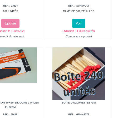
RÉF. : 13514
RÉF. : AGPAPCUI
100 UNITÉS
RAME DE 500 FEUILLES
Epuisé
Voir
ssort le 10/08/2026
Livraison : 4 jours ouvrés
avertir du réassort
Comparer ce produit
SON 40X60 SILICONÉ 2 FACES
BOÎTE D'ALLUMETTES GM
41 GR/M²
RÉF. : 136991
RÉF. : GMAA3772