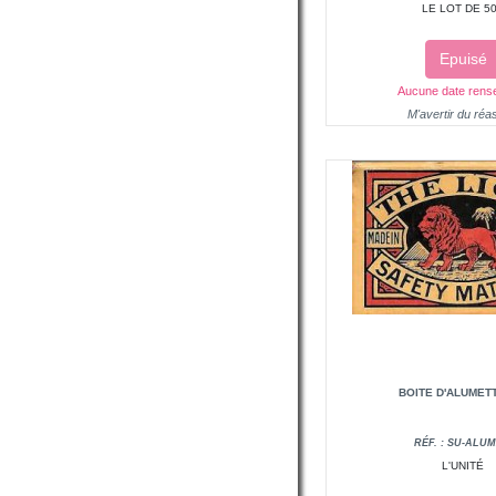
LE LOT DE 5
Epuisé
Aucune date rens
M'avertir du réa
BOITE D'ALUMET
RÉF. : SU-ALUM
L'UNITÉ