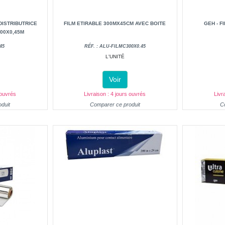
DISTRIBUTRICE
FILM ETIRABLE 300MX45CM AVEC BOITE
GEH - F
00X0,45M
45
RÉF. : ALU-FILMC300X0.45
L'UNITÉ
Voir
 ouvrés
Livraison : 4 jours ouvrés
Livr
duit
Comparer ce produit
C