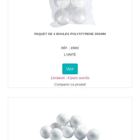
PAQUET DE 4 BOULES POLYSTYRENE D50MM
RÉF. : X5001
L'UNITÉ
Voir
Livraison : 4 jours ouvrés
Comparer ce produit