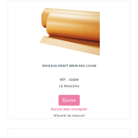
ROULEAU KRAFT BRUN 60G 1X10M
RÉF. : S14240
LE ROULEAU
Epuisé
Aucune date renseignée
M'avertir du réassort