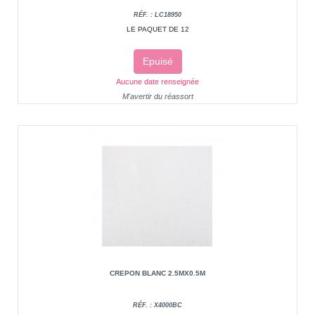
RÉF. : LC18950
LE PAQUET DE 12
Epuisé
Aucune date renseignée
M'avertir du réassort
CREPON BLANC 2.5MX0.5M
RÉF. : X4000BC