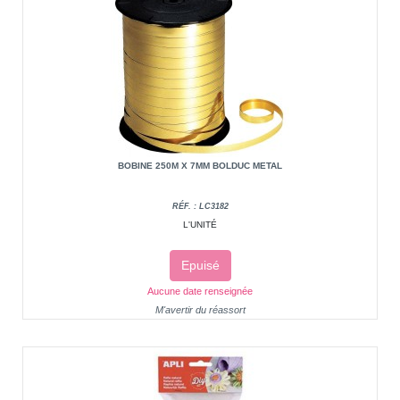
BOBINE 250M X 7MM BOLDUC METAL
RÉF. : LC3182
L'UNITÉ
Epuisé
Aucune date renseignée
M'avertir du réassort